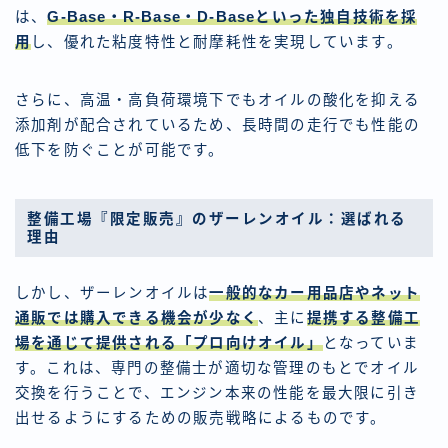
は、
G-Base・R-Base・D-Baseといった独自技術
を採
用
し、優れた粘度特性と耐摩耗性を実現しています。
さらに、高温・高負荷環境下でもオイルの酸化を抑える
添加剤が配合されているため、長時間の走行でも性能の
低下を防ぐことが可能です。
整備工場
『
限定販売
』
のザーレンオイル：選ばれる
理由
しかし、ザーレンオイルは
一般的なカー用品店やネット
通販では購入できる機会が少なく
、主に
提携する整備工
場を通じて提供される「プロ向けオイル」
となっていま
す。これは、専門の整備士が適切な管理のもとでオイル
交換を行うことで、エンジン本来の性能を最大限に引き
出せるようにするための販売戦略によるものです。