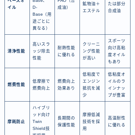
ベースオ
Base、
PAO（合
鉱物油＋
たは部分
イル
D-
成油）
エステル
合成油
Base（用
途ごとに
異なる）
スポーツ
高いスラ
クリーニ
耐熱性能
向け高粘
清浄性能
ッジ除去
ング性能
に優れる
度オイル
性能
が高い
もあり
低粘度で
低粘度オ
低摩擦で
燃費向上
エンジン
イルのラ
燃費性能
燃費向上
効果あり
抵抗を減
インナッ
少
プが豊富
ハイブリ
ッド向け
摩擦低減
長期間の
高温耐性
摩耗防止
Twin
技術を採
保護性能
に優れる
Shield技
用