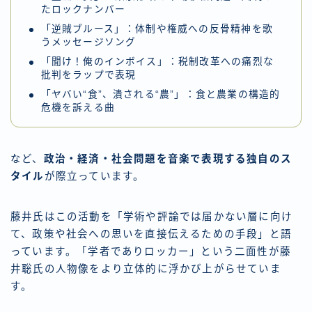
たロックナンバー
「逆賊ブルース」：体制や権威への反骨精神を歌
うメッセージソング
「聞け！俺のインボイス」：税制改革への痛烈な
批判をラップで表現
「ヤバい“食”、潰される“農”」：食と農業の構造的
危機を訴える曲
など、
政治・経済・社会問題を音楽で表現する独自のス
タイル
が際立っています。
藤井氏はこの活動を「学術や評論では届かない層に向け
て、政策や社会への思いを直接伝えるための手段」と語
っています。「学者でありロッカー」という二面性が藤
井聡氏の人物像をより立体的に浮かび上がらせていま
す。