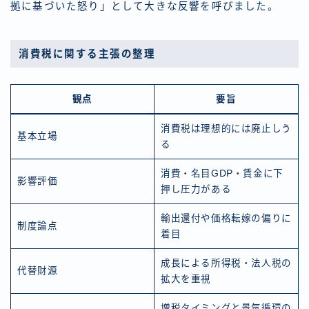
拠に基づいた怒り」として大きな反響を呼びました。
消費税に関する主張の整理
観点
要旨
消費税は理想的には廃止しう
基本立場
る
消費・名目GDP・賃金に下
影響評価
押し圧力がある
輸出還付や価格転嫁の偏りに
制度論点
着目
成長による所得税・法人税の
代替財源
拡大を重視
増税タイミングと景気循環の