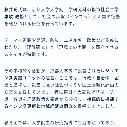
藤井聡氏は、京都大学大学院工学研究科の
都市社会工学
専攻 教授
として、社会の基盤（インフラ）と人間の行動
を結びつける研究を行っています。
テーマは道路や交通、防災、エネルギー政策など多岐に
わたり、「理論研究」と「現場での実践」を両立させる
スタイルが特徴です。
その中核的な活動が、京都大学内に設置された
レジリエ
ンス実践ユニット
の運営。ここでは、行政・自治体・企
業と連携し、災害に強い社会づくりや国土強靭化計画の
立案を支援しています。特に東日本大震災以降は、防
災・減災を経済政策の観点から分析し、
持続的に機能す
るインフラ更新と地域経済の両立
を提唱してきました。
教育面では、大学院生の研究指導にも力を注いでおり、