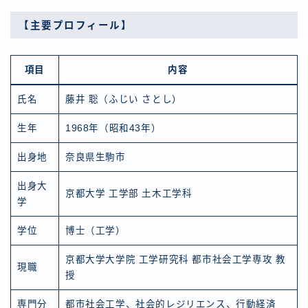
【主要プロフィール】
項目
内容
氏名
藤井 聡（ふじい さとし）
生年
1968年（昭和43年）
出身地
奈良県生駒市
出身大
京都大学 工学部 土木工学科
学
学位
博士（工学）
京都大学大学院 工学研究科 都市社会工学専攻 教
現職
授
専門分
都市社会工学、社会的レジリエンス、行動経済