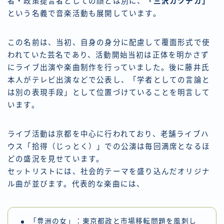
者・政策提言者としての顔とは別に、
「三沢カヅチカ」
という名義で音楽活動も展開しています。
この名前は、当初、自身の身分に配慮して覆面形式で使
われていた芸名であり、活動開始当初は正体を明かさず
にライブ出演や楽曲制作を行っていました。後に藤井氏
本人がテレビ出演などで公表し、「学者としての言論と
は別の表現手段」として位置づけていることを明言して
います。
ライブ活動は京都を中心に行われており、老舗ライブハ
ウス「拾得（じっとく）」での公演は毎回満席となるほ
どの盛況を見せています。
セットリストには、社会的テーマを盛り込んだオリジナ
ル曲が並びます。代表的な楽曲には、
「豊洲の女」：東京都政と市場移転問題を風刺し