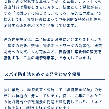
成長による税収増を重視すべき」と主張。デフレ下での
歳出削減は需要をさらに冷やし、結果として税収が減少
する「悪循環」に陥るとし、むしろ一時的に財政赤字を
拡大しても、景気回復によって中長期的な持続可能性を
確保する道を選ぶべきだと論じています。
彼の政策提案は、単に経済刺激策にとどまりません。社
会基盤の更新、交通・物流ネットワークの効率化、研究
開発への投資、人材育成など、
供給側と需要側の双方を
強化する「二重の経済刺激策」
を志向しています。
スパイ防止法をめぐる発言と安全保障
藤井聡氏は、経済政策と並行して「経済安全保障」の分
野にも積極的に発言しています。特に、近年の日本から
の技術流出や情報漏洩の問題を深刻視しており、「スパ
イ防止法」の制定を強く求めています。