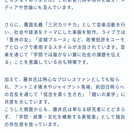
ディアや世論にも及んでいます。
さらに、覆面名義「三沢カヅチカ」として音楽活動を行
い、社会や経済をテーマにした楽曲を制作。ライブでは
「豊洲の女」「逆賊ブルース」など、政策批評をユーモ
アとロックで表現するスタイルが注目されています。音
楽を通じて「学問では届かない層に社会の課題を伝え
る」ことを意識している点も特徴です。
加えて、藤井氏は熱心なプロレスファンとしても知ら
れ、アントニオ猪木やジャイアント馬場、前田日明らへ
の言及を通じて「信念を貫く生き方」「闘いの美学」に
共感を示しています。
こうした側面からも、藤井氏は単なる研究者にとどまら
ず、「学問・政策・文化を横断する表現者」として独自
の存在感を放っています。