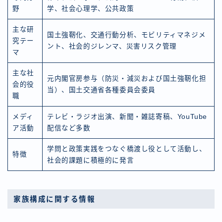
野
学、社会心理学、公共政策
主な研
国土強靭化、交通行動分析、モビリティマネジメ
究テー
ント、社会的ジレンマ、災害リスク管理
マ
主な社
元内閣官房参与（防災・減災および国土強靭化担
会的役
当）、国土交通省各種委員会委員
職
メディ
テレビ・ラジオ出演、新聞・雑誌寄稿、YouTube
ア活動
配信など多数
学問と政策実践をつなぐ橋渡し役として活動し、
特徴
社会的課題に積極的に発言
家族構成に関する情報