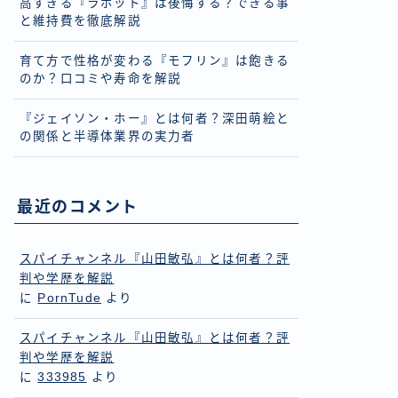
高すぎる『ラボット』は後悔する？できる事
と維持費を徹底解説
育て方で性格が変わる『モフリン』は飽きる
のか？口コミや寿命を解説
『ジェイソン・ホー』とは何者？深田萌絵と
の関係と半導体業界の実力者
最近のコメント
スパイチャンネル『山田敏弘』とは何者？評
判や学歴を解説
に
PornTude
より
スパイチャンネル『山田敏弘』とは何者？評
判や学歴を解説
に
333985
より