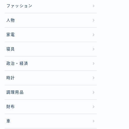
ファッション
人物
家電
寝具
政治・経済
時計
調理用品
財布
車