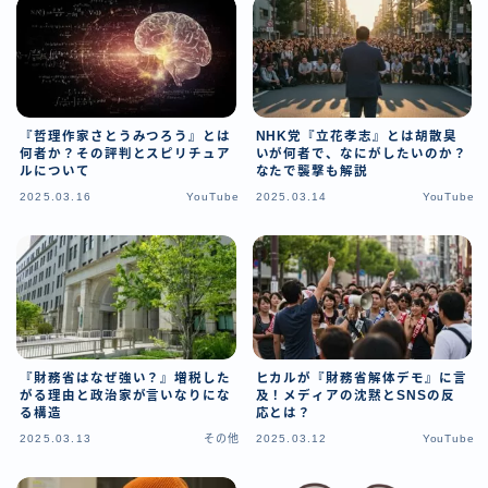
『哲理作家さとうみつろう』とは
NHK党『立花孝志』とは胡散臭
何者か？その評判とスピリチュア
いが何者で、なにがしたいのか？
ルについて
なたで襲撃も解説
2025.03.16
YouTube
2025.03.14
YouTube
『財務省はなぜ強い？』増税した
ヒカルが『財務省解体デモ』に言
がる理由と政治家が言いなりにな
及！メディアの沈黙とSNSの反
る構造
応とは？
2025.03.13
その他
2025.03.12
YouTube