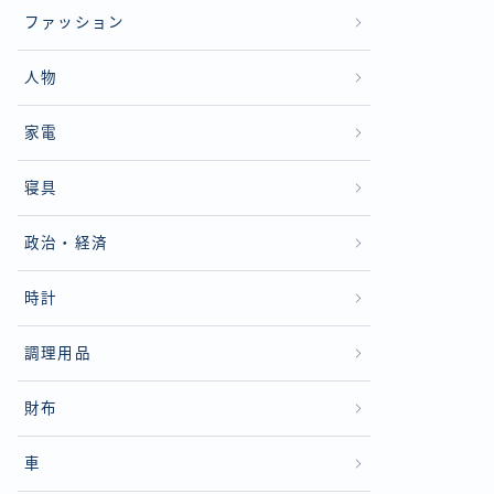
ファッション
人物
家電
寝具
政治・経済
時計
調理用品
財布
車