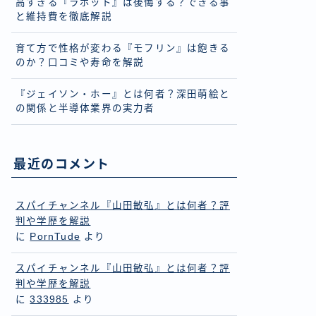
高すぎる『ラボット』は後悔する？できる事
と維持費を徹底解説
育て方で性格が変わる『モフリン』は飽きる
のか？口コミや寿命を解説
『ジェイソン・ホー』とは何者？深田萌絵と
の関係と半導体業界の実力者
最近のコメント
スパイチャンネル『山田敏弘』とは何者？評
判や学歴を解説
に
PornTude
より
スパイチャンネル『山田敏弘』とは何者？評
判や学歴を解説
に
333985
より