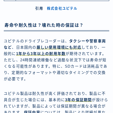
引用
株式会社ユピテル
寿命や耐久性は？壊れた時の保証は？
ユピテルのドライブレコーダーは、
タクシーや警察車両
など
、日本国内の
厳しい使用環境にも対応
しており、一
般的に
1年から3年以上の耐用年数
が期待されています。
ただし、24時間連続稼働など過酷な状況下では寿命が短
くなる可能性があります。特に、SDカードは消耗品であ
り、定期的なフォーマットや適切なタイミングでの交換
が必要です。
ユピテル製品は耐久性が高く評価されており、製品に不
具合が生じた場合には、基本的に
3年の保証期間
が設けら
れていますが、製品によっては保証期間が異なる場合が
あります。
保証内容
については、製品により詳細が異な