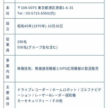
本
〒108-0075 東京都港区港南1-6-31
社
Tel：03-5715-5550(代)
設
昭和45年(1970年) 10月26日
立
従
280名
業
500名(グループ会社含む)
員
事
業
映像技術、無線通信機器とGPS応用機器の製造販売
内
容
主
ドライブレコーダー / ホームロボット / ゴルフナビゲ
要
ーション / レーザー&レーダー探知機
品
カーセキュリティー / その他
目