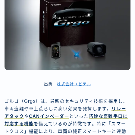
出典
株式会社ユピテル
ゴルゴ（Grgo）は、最新のセキュリティ技術を採用し、
車両盗難や車上荒らしに高い効果を発揮します。
リレー
アタック
や
CANインベーダー
といった
巧妙な盗難手口に
対応する機能
を備えているのが特徴です。特に「スマー
トクロス」機能により、車両の純正スマートキーと連動