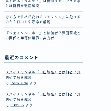
高すぎる『ラボット』は後悔する？できる事
と維持費を徹底解説
育て方で性格が変わる『モフリン』は飽きる
のか？口コミや寿命を解説
『ジェイソン・ホー』とは何者？深田萌絵と
の関係と半導体業界の実力者
最近のコメント
スパイチャンネル『山田敏弘』とは何者？評
判や学歴を解説
に
PornTude
より
スパイチャンネル『山田敏弘』とは何者？評
判や学歴を解説
に
333985
より