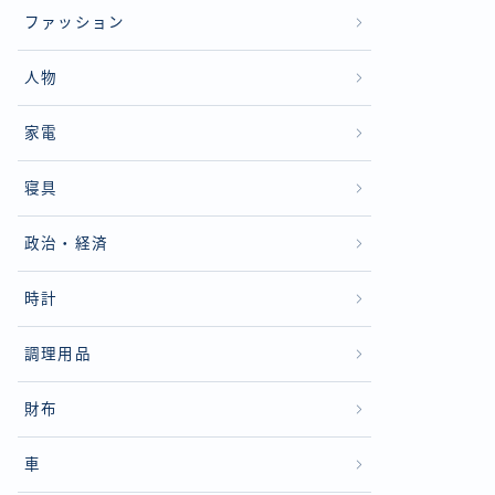
ファッション
人物
家電
寝具
政治・経済
時計
調理用品
財布
車