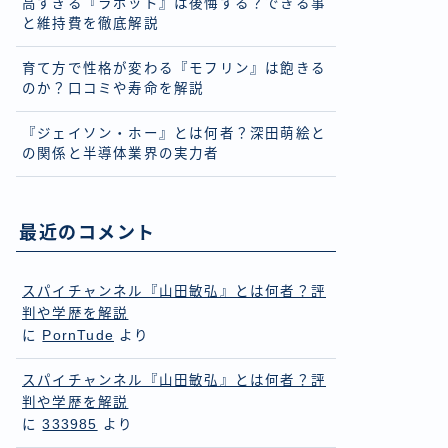
高すぎる『ラボット』は後悔する？できる事
と維持費を徹底解説
育て方で性格が変わる『モフリン』は飽きる
のか？口コミや寿命を解説
『ジェイソン・ホー』とは何者？深田萌絵と
の関係と半導体業界の実力者
最近のコメント
スパイチャンネル『山田敏弘』とは何者？評
判や学歴を解説
に
PornTude
より
スパイチャンネル『山田敏弘』とは何者？評
判や学歴を解説
に
333985
より