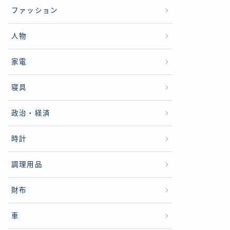
ファッション
人物
家電
寝具
政治・経済
時計
調理用品
財布
車