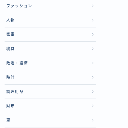
ファッション
人物
家電
寝具
政治・経済
時計
調理用品
財布
車