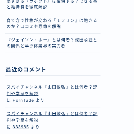
高すぎる『ラボット』は後悔する？できる事
と維持費を徹底解説
育て方で性格が変わる『モフリン』は飽きる
のか？口コミや寿命を解説
『ジェイソン・ホー』とは何者？深田萌絵と
の関係と半導体業界の実力者
最近のコメント
スパイチャンネル『山田敏弘』とは何者？評
判や学歴を解説
に
PornTude
より
スパイチャンネル『山田敏弘』とは何者？評
判や学歴を解説
に
333985
より