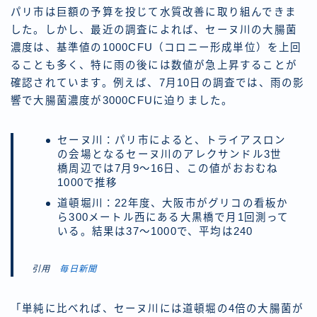
パリ市は巨額の予算を投じて水質改善に取り組んできま
した。しかし、最近の調査によれば、セーヌ川の大腸菌
濃度は、基準値の1000CFU（コロニー形成単位）を上回
ることも多く、特に雨の後には数値が急上昇することが
確認されています。例えば、7月10日の調査では、雨の影
響で大腸菌濃度が3000CFUに迫りました。
セーヌ川：パリ市によると、トライアスロン
の会場となるセーヌ川のアレクサンドル3世
橋周辺では7月9～16日、この値がおおむね
1000で推移
道頓堀川：22年度、大阪市がグリコの看板か
ら300メートル西にある大黒橋で月1回測って
いる。結果は37～1000で、平均は240
引用
毎日新聞
「単純に比べれば、セーヌ川には道頓堀の4倍の大腸菌が