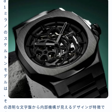
d
1
ミ
ラ
ノ
の
ス
ケ
ル
ト
ン
モ
デ
ル
は
、
そ
の透明な文字盤から内部機構が見えるデザインが特徴で