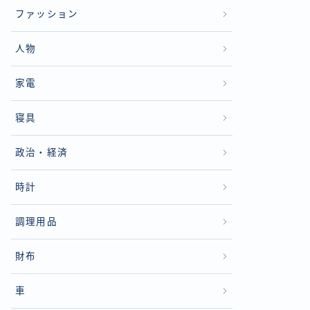
ファッション
人物
家電
寝具
政治・経済
時計
調理用品
財布
車