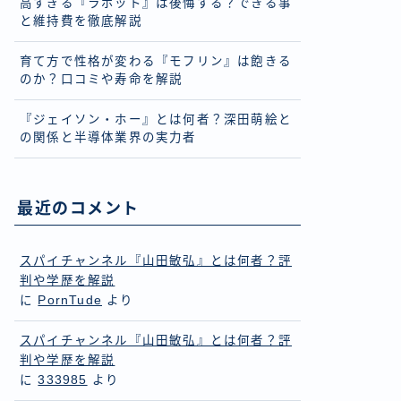
高すぎる『ラボット』は後悔する？できる事
と維持費を徹底解説
育て方で性格が変わる『モフリン』は飽きる
のか？口コミや寿命を解説
『ジェイソン・ホー』とは何者？深田萌絵と
の関係と半導体業界の実力者
最近のコメント
スパイチャンネル『山田敏弘』とは何者？評
判や学歴を解説
に
PornTude
より
スパイチャンネル『山田敏弘』とは何者？評
判や学歴を解説
に
333985
より