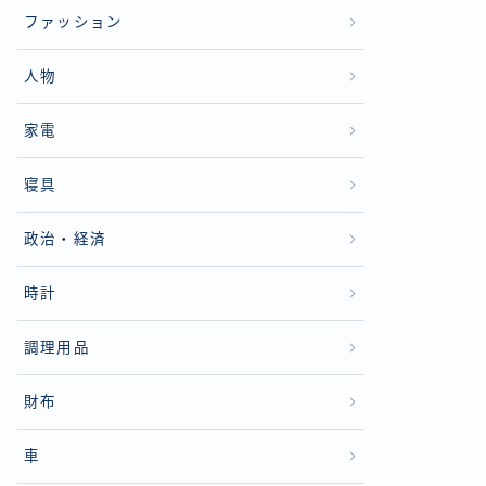
ファッション
人物
家電
寝具
政治・経済
時計
調理用品
財布
車