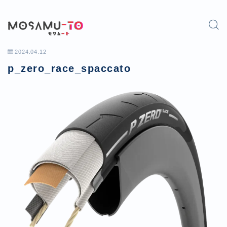
2024.04.12
p_zero_race_spaccato