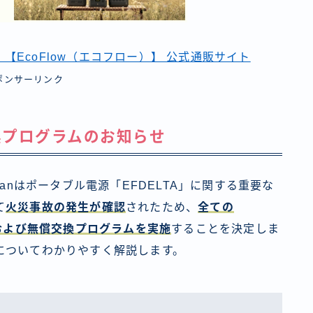
【EcoFlow（エコフロー）】 公式通販サイト
ポンサーリンク
換プログラムのお知らせ
gy Japanはポータブル電源「EFDELTA」に関する重要な
て
火災事故の発生が確認
されたため、
全ての
収および無償交換プログラムを実施
することを決定しま
についてわかりやすく解説します。