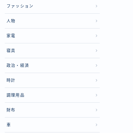
ファッション
人物
家電
寝具
政治・経済
時計
調理用品
財布
車