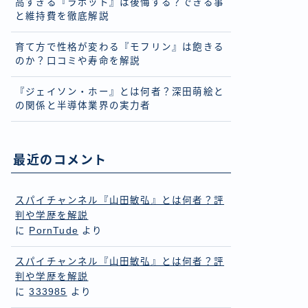
高すぎる『ラボット』は後悔する？できる事
と維持費を徹底解説
育て方で性格が変わる『モフリン』は飽きる
のか？口コミや寿命を解説
『ジェイソン・ホー』とは何者？深田萌絵と
の関係と半導体業界の実力者
最近のコメント
スパイチャンネル『山田敏弘』とは何者？評
判や学歴を解説
に
PornTude
より
スパイチャンネル『山田敏弘』とは何者？評
判や学歴を解説
に
333985
より