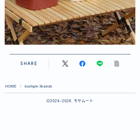
SHARE
HOME
boohgle-3kainds
＞
2024–2026 モサムート