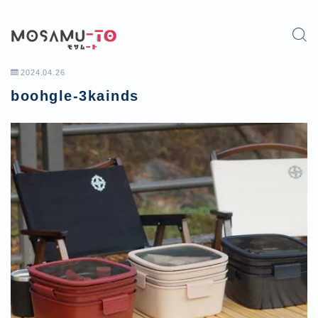
2024.04.26
boohgle-3kainds