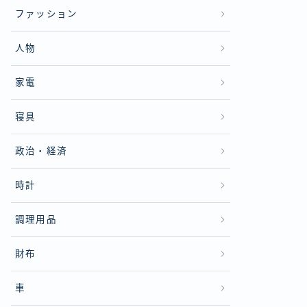
ファッション
人物
家電
寝具
政治・経済
時計
調理用品
財布
車