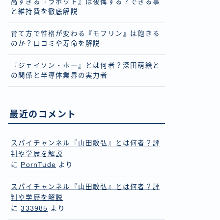
高すぎる『ラボット』は後悔する？できる事
と維持費を徹底解説
育て方で性格が変わる『モフリン』は飽きる
のか？口コミや寿命を解説
『ジェイソン・ホー』とは何者？深田萌絵と
の関係と半導体業界の実力者
最近のコメント
スパイチャンネル『山田敏弘』とは何者？評
判や学歴を解説
に
PornTude
より
スパイチャンネル『山田敏弘』とは何者？評
判や学歴を解説
に
333985
より