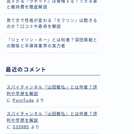
高すぎる『ラボット』は後悔する？できる事
と維持費を徹底解説
育て方で性格が変わる『モフリン』は飽きる
のか？口コミや寿命を解説
『ジェイソン・ホー』とは何者？深田萌絵と
の関係と半導体業界の実力者
最近のコメント
スパイチャンネル『山田敏弘』とは何者？評
判や学歴を解説
に
PornTude
より
スパイチャンネル『山田敏弘』とは何者？評
判や学歴を解説
に
333985
より