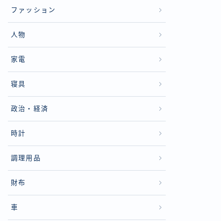
ファッション
人物
家電
寝具
政治・経済
時計
調理用品
財布
車