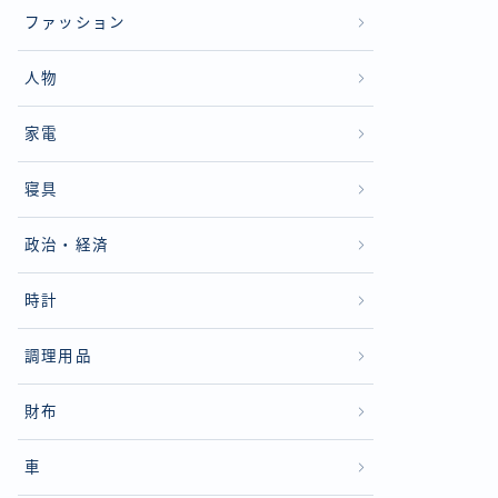
ファッション
人物
家電
寝具
政治・経済
時計
調理用品
財布
車