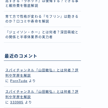
高すぎる『ラボット』は後悔する？できる事
と維持費を徹底解説
育て方で性格が変わる『モフリン』は飽きる
のか？口コミや寿命を解説
『ジェイソン・ホー』とは何者？深田萌絵と
の関係と半導体業界の実力者
最近のコメント
スパイチャンネル『山田敏弘』とは何者？評
判や学歴を解説
に
PornTude
より
スパイチャンネル『山田敏弘』とは何者？評
判や学歴を解説
に
333985
より