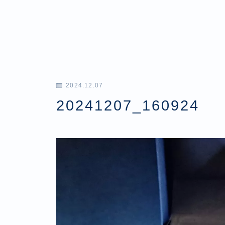
2024.12.07
20241207_160924