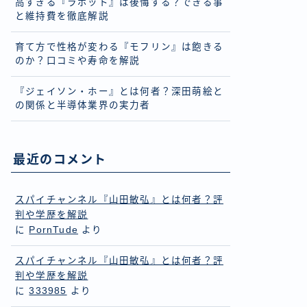
高すぎる『ラボット』は後悔する？できる事
と維持費を徹底解説
育て方で性格が変わる『モフリン』は飽きる
のか？口コミや寿命を解説
『ジェイソン・ホー』とは何者？深田萌絵と
の関係と半導体業界の実力者
最近のコメント
スパイチャンネル『山田敏弘』とは何者？評
判や学歴を解説
に
PornTude
より
スパイチャンネル『山田敏弘』とは何者？評
判や学歴を解説
に
333985
より