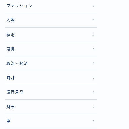
ファッション
人物
家電
寝具
政治・経済
時計
調理用品
財布
車