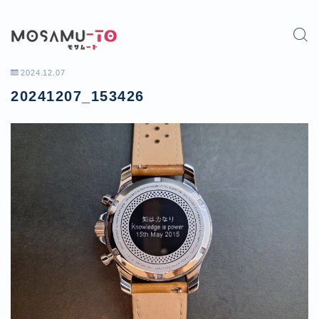
2024.12.07
20241207_153426