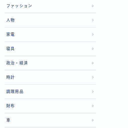
ファッション
人物
家電
寝具
政治・経済
時計
調理用品
財布
車