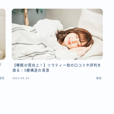
下
【睡眠の質向上！】リラティー枕の口コミや評判を
探る：3層構造の真意
寝具
2024.05.02
寝具