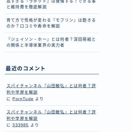
高すぎる『ラボット』は後悔する？できる事
と維持費を徹底解説
育て方で性格が変わる『モフリン』は飽きる
のか？口コミや寿命を解説
『ジェイソン・ホー』とは何者？深田萌絵と
の関係と半導体業界の実力者
最近のコメント
スパイチャンネル『山田敏弘』とは何者？評
判や学歴を解説
に
PornTude
より
スパイチャンネル『山田敏弘』とは何者？評
判や学歴を解説
に
333985
より