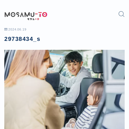
2024.06.19
29738434_s