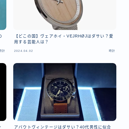
の
【どこの国】ヴェアホイ・VEJRHØJはダサい？愛
用する芸能人は？
時計
2024.04.02
時計
ン
アバウトヴィンテージはダサい？40代男性に似合