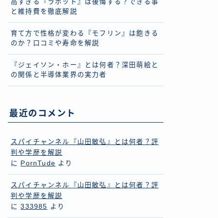
高すぎる『ラボット』は後悔する？できる事
と維持費を徹底解説
育て方で性格が変わる『モフリン』は飽きる
のか？口コミや寿命を解説
『ジェイソン・ホー』とは何者？深田萌絵と
の関係と半導体業界の実力者
最近のコメント
スパイチャンネル『山田敏弘』とは何者？評
判や学歴を解説
に
PornTude
より
スパイチャンネル『山田敏弘』とは何者？評
判や学歴を解説
に
333985
より