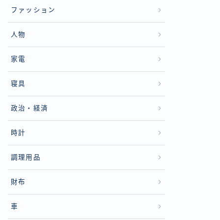
ファッション
人物
家電
寝具
政治・経済
時計
調理用品
財布
車