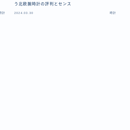
う北欧腕時計の評判とセンス
時計
2024.03.30
時計