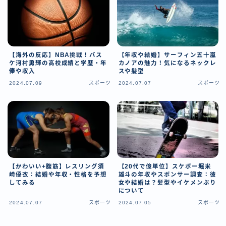
【海外の反応】NBA挑戦！バス
【年収や結婚】サーフィン五十嵐
ケ河村勇輝の高校成績と学歴・年
カノアの魅力！気になるネックレ
俸や収入
スや髪型
2024.07.09
スポーツ
2024.07.07
スポーツ
【かわいい+腹筋】レスリング須
【20代で億単位】スケボー堀米
崎優衣：結婚や年収・性格を予想
雄斗の年収やスポンサー調査：彼
してみる
女や結婚は？髪型やイケメンぶり
について
2024.07.07
スポーツ
2024.07.05
スポーツ