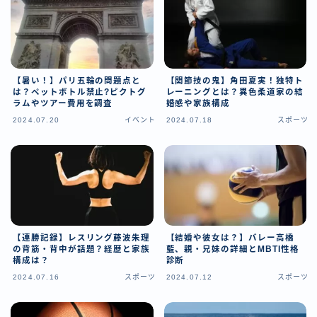
【暑い！】パリ五輪の問題点と
【関節技の鬼】角田夏実！独特ト
は？ペットボトル禁止?ピクトグ
レーニングとは？異色柔道家の結
ラムやツアー費用を調査
婚感や家族構成
2024.07.20
イベント
2024.07.18
スポーツ
【連勝記録】レスリング藤波朱理
【結婚や彼女は？】バレー高橋
の背筋・背中が話題？経歴と家族
藍、親・兄妹の詳細とMBTI性格
構成は？
診断
2024.07.16
スポーツ
2024.07.12
スポーツ