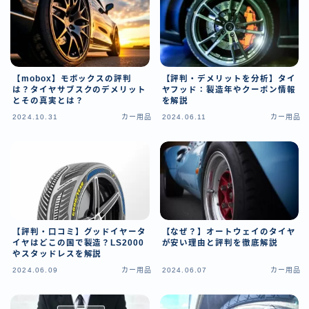
【mobox】モボックスの評判
【評判・デメリットを分析】タイ
は？タイヤサブスクのデメリット
ヤフッド：製造年やクーポン情報
とその真実とは？
を解説
2024.10.31
カー用品
2024.06.11
カー用品
【評判・口コミ】グッドイヤータ
【なぜ？】オートウェイのタイヤ
イヤはどこの国で製造？LS2000
が安い理由と評判を徹底解説
やスタッドレスを解説
2024.06.09
カー用品
2024.06.07
カー用品