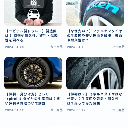
【ユピテル製ドラレコ】製造国
【なぜ安い？】ファルケンタイヤ
は？ 特徴や耐久性、評判・信頼
の生産国や安い理由を解説：寿命
性を調べる
や耐久性は？
2024.04.20
カー用品
2024.04.13
カー用品
【評判・見分け方】ピレリ
【評判は？】ミネルバタイヤはな
（pirelli）タイヤの生産国は？悪
ぜ安い？生産国や寿命・耐久性
い評判や買収ついて解説
は？乗ってみた感想
2024.04.12
カー用品
2024.03.19
カー用品